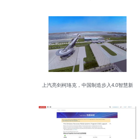
解决
上汽亮剑柯珞克，中国制造步入4.0智慧新
纪元