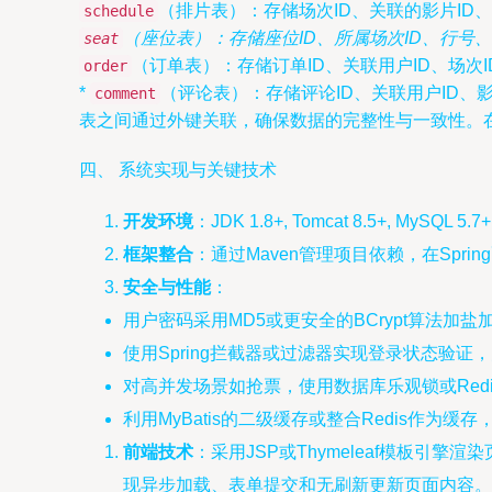
（排片表）：存储场次ID、关联的影片ID
schedule
（座位表）：存储座位ID、所属场次ID、行号、
seat
（订单表）：存储订单ID、关联用户ID、场
order
*
（评论表）：存储评论ID、关联用户ID、
comment
表之间通过外键关联，确保数据的完整性与一致性。在M
四、 系统实现与关键技术
开发环境
：JDK 1.8+, Tomcat 8.5+, MySQL 5.7
框架整合
：通过Maven管理项目依赖，在Sprin
安全与性能
：
用户密码采用MD5或更安全的BCrypt算法加盐
使用Spring拦截器或过滤器实现登录状态验证
对高并发场景如抢票，使用数据库乐观锁或Red
利用MyBatis的二级缓存或整合Redis作为
前端技术
：采用JSP或Thymeleaf模板引擎渲染
现异步加载、表单提交和无刷新更新页面内容。