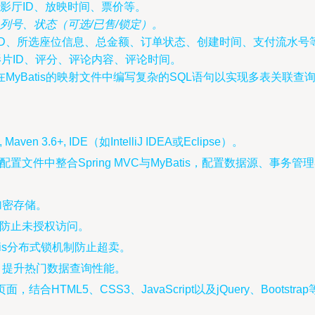
、影厅ID、放映时间、票价等。
列号、状态（可选/已售/锁定）。
次ID、所选座位信息、总金额、订单状态、创建时间、支付流水号
影片ID、评分、评论内容、评论时间。
yBatis的映射文件中编写复杂的SQL语句以实现多表关联查
+, Maven 3.6+, IDE（如IntelliJ IDEA或Eclipse）。
g配置文件中整合Spring MVC与MyBatis，配置数据源、事务管
加密存储。
，防止未授权访问。
is分布式锁机制防止超卖。
缓存，提升热门数据查询性能。
页面，结合HTML5、CSS3、JavaScript以及jQuery、Boo