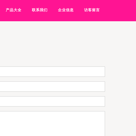
产品大全
联系我们
企业信息
访客留言